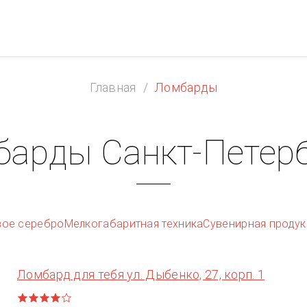
Главная
Ломбарды
арды Санкт-Петер
вое серебро
Мелкогабаритная техника
Сувенирная продук
Ломбард для тебя ул. Дыбенко, 27, корп. 1