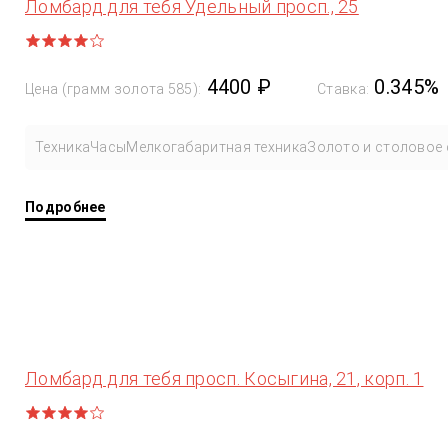
Ломбард для тебя Удельный просп., 25
4400 ₽
0.345%
Цена (грамм золота 585):
Ставка:
Техника
Часы
Мелкогабаритная техника
Золото и столовое 
Подробнее
Ломбард для тебя просп. Косыгина, 21, корп. 1