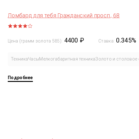
Ломбард для тебя Гражданский просп., 68
4400 ₽
0.345%
Цена (грамм золота 585):
Ставка:
Техника
Часы
Мелкогабаритная техника
Золото и столовое 
Подробнее