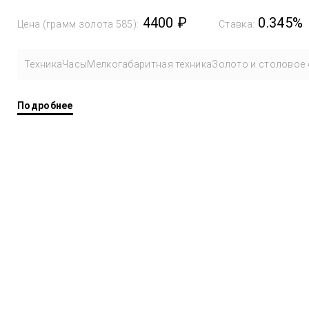
4400 ₽
0.345%
Цена (грамм золота 585):
Ставка:
Техника
Часы
Мелкогабаритная техника
Золото и столовое 
Подробнее