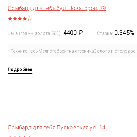
Ломбард для тебя бул. Новаторов, 79
4400 ₽
0.345%
Цена (грамм золота 585):
Ставка:
Техника
Часы
Мелкогабаритная техника
Золото и столовое 
Подробнее
Ломбард для тебя Пулковская ул., 14