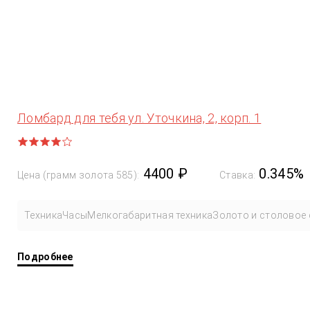
Ломбард для тебя ул. Уточкина, 2, корп. 1
4400 ₽
0.345%
Цена (грамм золота 585):
Ставка:
Техника
Часы
Мелкогабаритная техника
Золото и столовое 
Подробнее