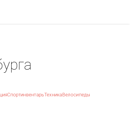
бурга
ция
Спортинвентарь
Техника
Велосипеды