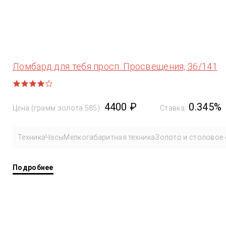
Ломбард для тебя просп. Просвещения, 36/141
4400 ₽
0.345%
Цена (грамм золота 585):
Ставка:
Техника
Часы
Мелкогабаритная техника
Золото и столовое 
Подробнее